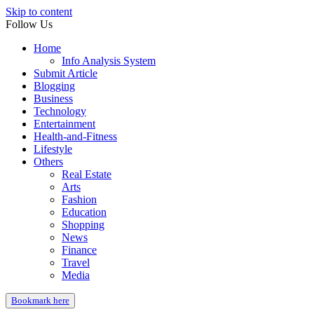
Skip to content
Follow Us
Home
Info Analysis System
Submit Article
Blogging
Business
Technology
Entertainment
Health-and-Fitness
Lifestyle
Others
Real Estate
Arts
Fashion
Education
Shopping
News
Finance
Travel
Media
Bookmark here