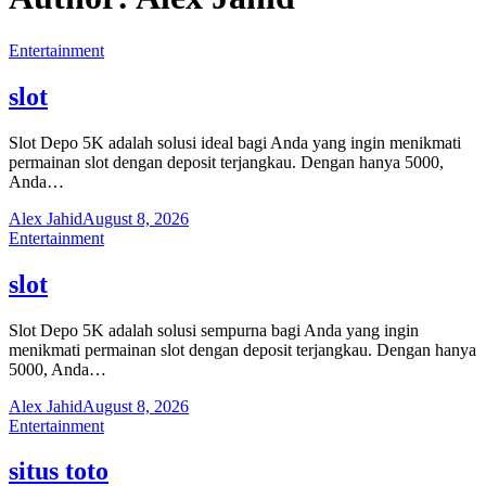
Entertainment
slot
Slot Depo 5K adalah solusi ideal bagi Anda yang ingin menikmati
permainan slot dengan deposit terjangkau. Dengan hanya 5000,
Anda…
Alex Jahid
August 8, 2026
Entertainment
slot
Slot Depo 5K adalah solusi sempurna bagi Anda yang ingin
menikmati permainan slot dengan deposit terjangkau. Dengan hanya
5000, Anda…
Alex Jahid
August 8, 2026
Entertainment
situs toto