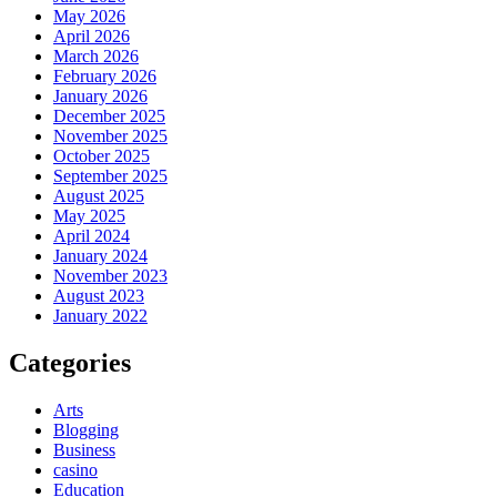
May 2026
April 2026
March 2026
February 2026
January 2026
December 2025
November 2025
October 2025
September 2025
August 2025
May 2025
April 2024
January 2024
November 2023
August 2023
January 2022
Categories
Arts
Blogging
Business
casino
Education